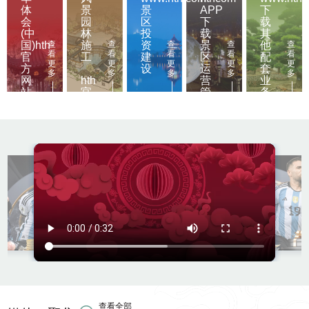
体
景
景
APP
下
会
园
区
下
载
(中
林
投
载
其
查
查
查
查
查
国)hth·
施
资
景
他
看
看
看
看
看
官
工
建
区
配
更
更
更
更
更
方
设
运
套
多
多
多
多
多
网
hth
营
业
站-
官
管
务
科
网
理
技
文
股
物
份
古
有
建
限
修
公
缮
司
园
林
景
观
设
计
查看全部