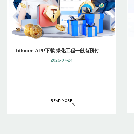
hthcom-APP下载 绿化工程一般有预付款吗
2026-07-24
READ MORE