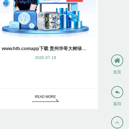
www.hth.comapp下载 贵州华哥大树绿化工程
2026-07-19
首页

READ MORE
返回
