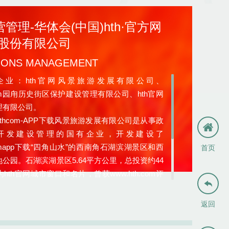
管理-华体会(中国)hth·官方网
技股份有限公司
IONS MANAGEMENT
：hth官网风景旅游发展有限公司、
h.com园甪历史街区保护建设管理有限公司、hth官网
理有限公司。
com-APP下载风景旅游发展有限公司是从事政
开发建设管理的国有企业，开发建设了
.comapp下载“四角山水”的西南角石湖滨湖景区和西
首页
公园。石湖滨湖景区5.64平方公里，总投资约44
hth官网城市窗口和名片，曾获www.hth.com评

城市奖考察示范项目、hthcom-APP下载市十大
虎丘湿地公园占地面积8.73平方公里，项目已投
返回
预计2026年建设完成，公园整体的景观设计和规
20年度IFLA（国际风景园林师联合会）非洲、亚